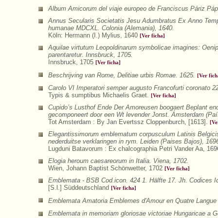
Album Amicorum del viaje europeo de Franciscus Páriz Páp
Annus Secularis Societatis Jesu Adumbratus Ex Anno Tempo
humanae MDCXL. Colonia (Alemania), 1640.
Köln: Hermann (I.) Mylius, 1640
[Ver ficha]
Aquilae virtutum Leopoldinarum symbolicae imagines: Oeni
parentaretur. Innsbruck, 1705.
Innsbruck, 1705
[Ver ficha]
Beschrijving van Rome, Delitiae urbis Romae. 1625.
[Ver fich
Carolo VI Imperatori semper augusto Francofurti coronato 22
Typis & sumptibus Michaelis Graet.
[Ver ficha]
Cupido’s Lusthof Ende Der Amoreusen boogaert Beplant end
gecomponeert door een Wt levender Jonst. Ámsterdam (Paí
Tot Amsterdam : By Jan Evertssz Cloppenburch, [1613].
[Ve
Elegantissimorum emblematum corpusculum Latinis Belgicis
nederduitse verklaringen in rym. Leiden (Paises Bajos), 169
Lugduni Batavorum : Ex chalcographia Petri Vander Aa, 16
Elogia heroum caesareorum in Italia. Viena, 1702.
Wien, Johann Baptist Schönwetter, 1702
[Ver ficha]
Emblemata - BSB Cod.icon. 424 1. Hälfte 17. Jh. Codices 
[S.l.] Süddeutschland
[Ver ficha]
Emblemata Amatoria Emblemes d'Amour en Quatre Langue a
Emblemata in memoriam gloriosae victoriae Hungaricae a Ger