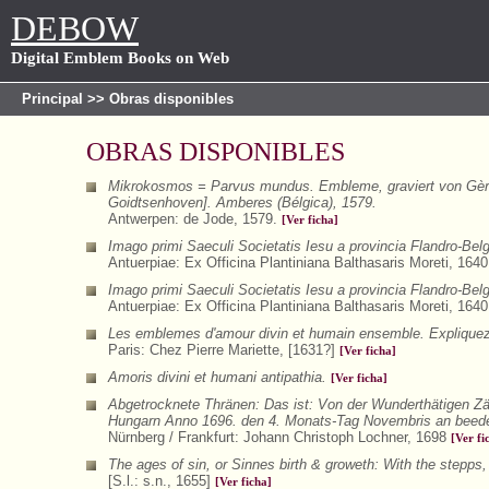
DEBOW
Digital Emblem Books on Web
Principal
>> Obras disponibles
OBRAS DISPONIBLES
Mikrokosmos = Parvus mundus. Embleme, graviert von Gèrar
Goidtsenhoven]. Amberes (Bélgica), 1579.
Antwerpen: de Jode, 1579.
[Ver ficha]
Imago primi Saeculi Societatis Iesu a provincia Flandro-Bel
Antuerpiae: Ex Officina Plantiniana Balthasaris Moreti, 164
Imago primi Saeculi Societatis Iesu a provincia Flandro-Bel
Antuerpiae: Ex Officina Plantiniana Balthasaris Moreti, 164
Les emblemes d'amour divin et humain ensemble. Expliquez p
Paris: Chez Pierre Mariette, [1631?]
[Ver ficha]
Amoris divini et humani antipathia.
[Ver ficha]
Abgetrocknete Thränen: Das ist: Von der Wunderthätigen Zä
Hungarn Anno 1696. den 4. Monats-Tag Novembris an beeden
Nürnberg / Frankfurt: Johann Christoph Lochner, 1698
[Ver fi
The ages of sin, or Sinnes birth & groweth: With the stepps, 
[S.l.: s.n., 1655]
[Ver ficha]