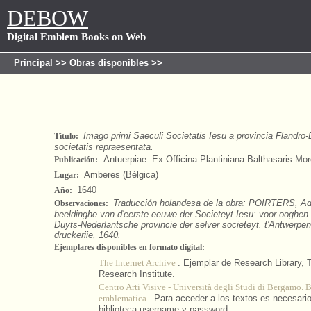
DEBOW
Digital Emblem Books on Web
Principal
>>
Obras disponibles
>>
Imago primi Saeculi Societatis Iesu a provincia Flandro
Título:
societatis repraesentata.
Antuerpiae: Ex Officina Plantiniana Balthasaris More
Publicación:
Amberes (Bélgica)
Lugar:
1640
Año:
Traducción holandesa de la obra: POIRTERS, Adr
Observaciones:
beeldinghe van d'eerste eeuwe der Societeyt Iesu: voor ooghen 
Duyts-Nederlantsche provincie der selver societeyt. t'Antwerpen
druckeriie, 1640.
Ejemplares disponibles en formato digital:
The Internet Archive
. Ejemplar de Research Library, 
Research Institute.
Centro Arti Visive - Università degli Studi di Bergamo. 
emblematica
. Para acceder a los textos es necesario 
biblioteca username y password.