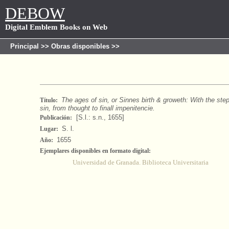
DEBOW
Digital Emblem Books on Web
Principal
>>
Obras disponibles
>>
The ages of sin, or Sinnes birth & groweth: With the ste
Título:
sin, from thought to finall impenitencie.
[S.l.: s.n., 1655]
Publicación:
S. l.
Lugar:
1655
Año:
Ejemplares disponibles en formato digital:
Universidad de Granada. Biblioteca Universitaria