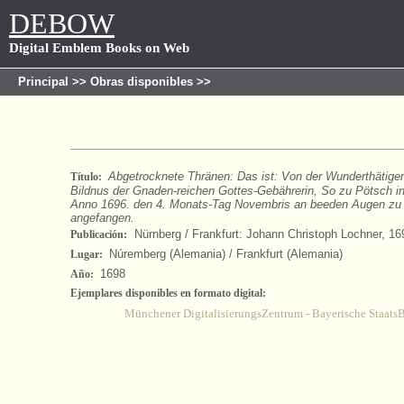
DEBOW
Digital Emblem Books on Web
Principal
>>
Obras disponibles
>>
Abgetrocknete Thränen: Das ist: Von der Wunderthätigen
Título:
Bildnus der Gnaden-reichen Gottes-Gebährerin, So zu Pötsch i
Anno 1696. den 4. Monats-Tag Novembris an beeden Augen zu
angefangen.
Nürnberg / Frankfurt: Johann Christoph Lochner, 16
Publicación:
Núremberg (Alemania) / Frankfurt (Alemania)
Lugar:
1698
Año:
Ejemplares disponibles en formato digital:
Münchener DigitalisierungsZentrum - Bayerische Staats