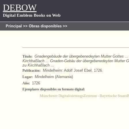
DEBOW
Digital Emblem Books on Web
Principal
>>
Obras disponibles
>>
Gnadengebäude der übergebenedeyten Mutter Gottes ... 
Título:
Kirchhaßlach ... Gnaden-Gebäu der übergebenedeyten Mutter Got
zu Kirchhaßlach ...
Mindelheim: Adolf Josef Ebel, 1726.
Publicación:
Mindelheim (Alemania)
Lugar:
1726
Año:
Ejemplares disponibles en formato digital:
Münchener DigitalisierungsZentrum - Bayerische Staats