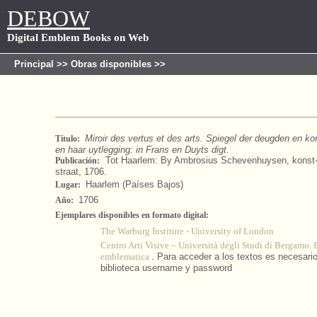
DEBOW
Digital Emblem Books on Web
Principal
>>
Obras disponibles
>>
Miroir des vertus et des arts. Spiegel der deugden en ko
Título:
en haar uytlegging: in Frans en Duyts digt.
Tot Haarlem: By Ambrosius Schevenhuysen, konst-ve
Publicación:
straat, 1706.
Haarlem (Países Bajos)
Lugar:
1706
Año:
Ejemplares disponibles en formato digital:
The Warburg Institute - University of London
Centro Arti Visive – Università degli Studi di Bergamo. 
emblematica
. Para acceder a los textos es necesario 
biblioteca username y password