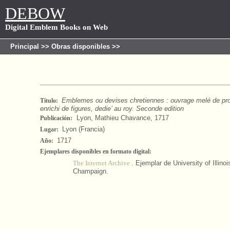
DEBOW
Digital Emblem Books on Web
Principal
>>
Obras disponibles
>>
Emblemes ou devises chretiennes : ouvrage melé de pro
Título:
enrichi de figures, dedie’ au roy. Seconde edition
Lyon, Mathieu Chavance, 1717
Publicación:
Lyon (Francia)
Lugar:
1717
Año:
Ejemplares disponibles en formato digital:
The Internet Archive
. Ejemplar de University of Illino
Champaign.