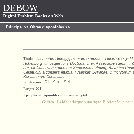
DEBOW
Digital Emblem Books on Web
Principal
>>
Obras disponibles
>>
Thesaurus Hieroglyphicorum è museo Ioannis Georgii He
Título:
Hohenburg, utriusque Iuris Doctoris, & ex Assessore summi Trib
atq; ex Cancellario supremo Serenissimi utriusq; Bavariae Princ
Celsitudini à consiliis intimis, Praesidis Svvabae; & inclytorum
Bavaricorum Cancellarii.
S.l.: S.n. , S.d.
Publicación:
S.l.
Lugar:
Ejemplares disponibles en formato digital:
Gallica - La bibliothèque numérique. Bibliothèque natio