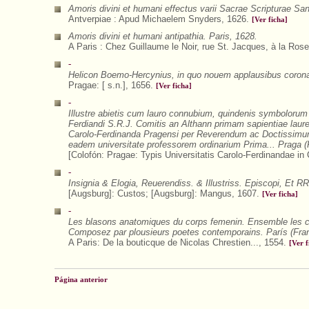
Amoris divini et humani effectus varii Sacrae Scripturae Sanc
Antverpiae : Apud Michaelem Snyders, 1626.
[Ver ficha]
Amoris divini et humani antipathia. Paris, 1628.
A Paris : Chez Guillaume le Noir, rue St. Jacques, à la Ro
-
Helicon Boemo-Hercynius, in quo nouem applausibus coron
Pragae: [ s.n.], 1656.
[Ver ficha]
-
Illustre abietis cum lauro connubium, quindenis symbolorum d
Ferdiandi S.R.J. Comitis an Althann primam sapientiae laurea
Carolo-Ferdinanda Pragensi per Reverendum ac Doctissimum
eadem universitate professorem ordinarium Prima... Praga 
[Colofón: Pragae: Typis Universitatis Carolo-Ferdinandae i
-
Insignia & Elogia, Reuerendiss. & Illustriss. Episcopi, E
[Augsburg]: Custos; [Augsburg]: Mangus, 1607.
[Ver ficha]
-
Les blasons anatomiques du corps femenin. Ensemble les co
Composez par plousieurs poetes contemporains. París (Fran
A Paris: De la bouticque de Nicolas Chrestien..., 1554.
[Ver f
Página anterior