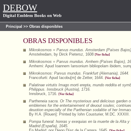
DEBOW
Digital Emblem Books on Web
Principal
>> Obras disponibles
OBRAS DISPONIBLES
Mikrokosmos = Parvus mundus. Amsterdam (Países Bajos)
Amstelredam, by Dirck Pietersz, 1608
[Ver ficha]
Mikrokosmos = Parvus mundus. Arnhem (Países Bajos), 16
Arnhemi: Apud Ioannem Iansonium bibliopolam ibidem, sumpt
Mikrokosmos: Parvus mundus. Frankfurt (Alemania), 1644.
Francofurti: Apud Iacobu[m] de Zetter, 1644.
[Ver ficha]
Palatinae virtutis Imago morti erepta, mundo reddita et symb
Philippus. Innsbruck (Austria), 1716.
Innsbruck, 1716.
[Ver ficha]
Partheneia sacra. Or The mysterious and delicious garden of
emblemes for the entertainement of deuout soules; contriued
deuotion especially of the Parthenian sodalitie of her Immac
By H.A. [Rouen]: Printed by Iohn Cousturier, M.DC. XXXIII.
Pompa funeral: honras y exequias en la muerte de la Alta y 
Madrid (España), 1645.
En Madrid: por Diego Díaz de la Carrera, 1645.
[Ver ficha]