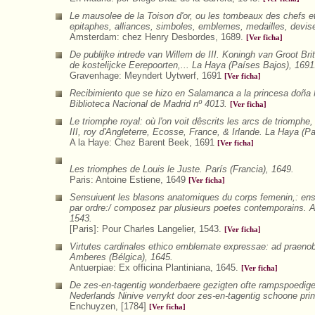
Le mausolee de la Toison d'or, ou les tombeaux des chefs et 
epitaphes, alliances, simboles, emblemes, medailles, devis
Amsterdam: chez Henry Desbordes, 1689.
[Ver ficha]
De publijke intrede van Willem de III. Koningh van Groot Br
de kostelijcke Eerepoorten,... La Haya (Países Bajos), 1691
Gravenhage: Meyndert Uytwerf, 1691
[Ver ficha]
Recibimiento que se hizo en Salamanca a la princesa doña M
Biblioteca Nacional de Madrid nº 4013.
[Ver ficha]
Le triomphe royal: où l'on voit dêscrits les arcs de triomph
III, roy d'Angleterre, Ecosse, France, & Irlande. La Haya (P
A la Haye: Chez Barent Beek, 1691
[Ver ficha]
Les triomphes de Louis le Juste. París (Francia), 1649.
Paris: Antoine Estiene, 1649
[Ver ficha]
Sensuiuent les blasons anatomiques du corps femenin,: ens
par ordre:/ composez par plusieurs poetes contemporains. A
1543.
[Paris]: Pour Charles Langelier, 1543.
[Ver ficha]
Virtutes cardinales ethico emblemate expressae: ad praenob
Amberes (Bélgica), 1645.
Antuerpiae: Ex officina Plantiniana, 1645.
[Ver ficha]
De zes-en-tagentig wonderbaere gezigten ofte rampspoedige
Nederlands Ninive verrykt door zes-en-tagentig schoone pri
Enchuyzen, [1784]
[Ver ficha]