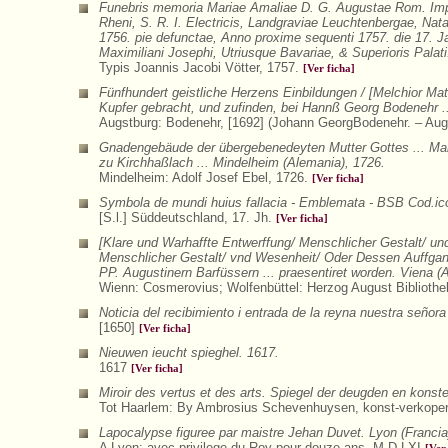
Funebris memoria Mariae Amaliae D. G. Augustae Rom. Impera
Rheni, S. R. I. Electricis, Landgraviae Leuchtenbergae, Na
1756. pie defunctae, Anno proxime sequenti 1757. die 17. Ja
Maximiliani Josephi, Utriusque Bavariae, & Superioris Palati
Typis Joannis Jacobi Vötter, 1757.
[Ver ficha]
Fünfhundert geistliche Herzens Einbildungen / [Melchior Ma
Kupfer gebracht, und zufinden, bei Hannß Georg Bodenehr ..
Augstburg: Bodenehr, [1692] (Johann GeorgBodenehr. – Aug
Gnadengebäude der übergebenedeyten Mutter Gottes ... Mari
zu Kirchhaßlach ... Mindelheim (Alemania), 1726.
Mindelheim: Adolf Josef Ebel, 1726.
[Ver ficha]
Symbola de mundi huius fallacia - Emblemata - BSB Cod.ico
[S.l.] Süddeutschland, 17. Jh.
[Ver ficha]
[Klare und Warhaffte Entwerffung/ Menschlicher Gestalt/ u
Menschlicher Gestalt/ vnd Wesenheit/ Oder Dessen Auffgang
PP. Augustinern Barfüssern ... praesentiret worden. Viena (A
Wienn: Cosmerovius; Wolfenbüttel: Herzog August Biblioth
Noticia del recibimiento i entrada de la reyna nuestra señor
[1650]
[Ver ficha]
Nieuwen ieucht spieghel. 1617.
1617
[Ver ficha]
Miroir des vertus et des arts. Spiegel der deugden en konst
Tot Haarlem: By Ambrosius Schevenhuysen, konst-verkoper i
Lapocalypse figuree par maistre Jehan Duvet. Lyon (Francia
A Lyon: avec privilege du Roy pour douze ans. M.D.LXI