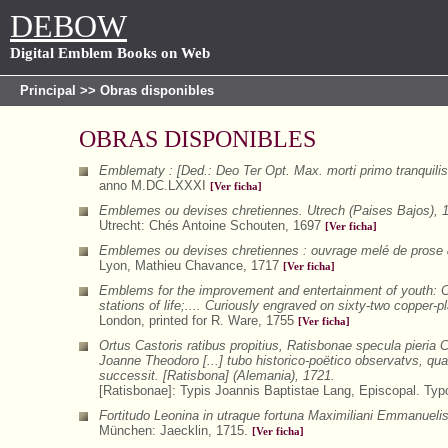
DEBOW
Digital Emblem Books on Web
Principal
>> Obras disponibles
OBRAS DISPONIBLES
Emblematy : [Ded.: Deo Ter Opt. Max. morti primo tranquil
anno M.DC.LXXXI
[Ver ficha]
Emblemes ou devises chretiennes. Utrech (Paises Bajos), 
Utrecht: Chés Antoine Schouten, 1697
[Ver ficha]
Emblemes ou devises chretiennes : ouvrage melé de prose & d
Lyon, Mathieu Chavance, 1717
[Ver ficha]
Emblems for the improvement and entertainment of youth: Con
stations of life;.... Curiously engraved on sixty-two copper-p
London, printed for R. Ware, 1755
[Ver ficha]
Ortus Castoris ratibus propitius, Ratisbonae specula pieria 
Joanne Theodoro [...] tubo historico-poëtico observatvs, qu
successit. [Ratisbona] (Alemania), 1721.
[Ratisbonae]: Typis Joannis Baptistae Lang, Episcopal. Typ
Fortitudo Leonina in utraque fortuna Maximiliani Emmanueli
München: Jaecklin, 1715.
[Ver ficha]