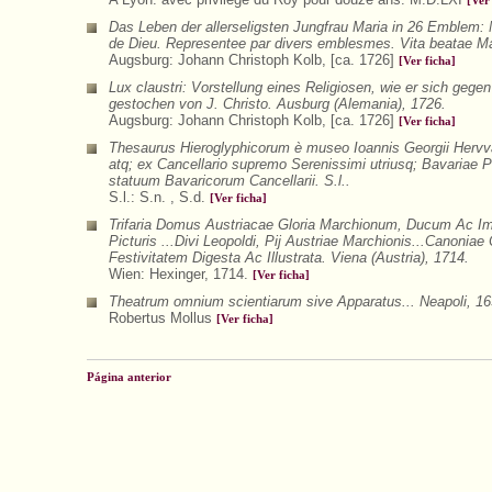
[Ver
Das Leben der allerseligsten Jungfrau Maria in 26 Emblem: M
de Dieu. Representee par divers emblesmes. Vita beatae Mar
Augsburg: Johann Christoph Kolb, [ca. 1726]
[Ver ficha]
Lux claustri: Vorstellung eines Religiosen, wie er sich gegen 
gestochen von J. Christo. Ausburg (Alemania), 1726.
Augsburg: Johann Christoph Kolb, [ca. 1726]
[Ver ficha]
Thesaurus Hieroglyphicorum è museo Ioannis Georgii Hervvar
atq; ex Cancellario supremo Serenissimi utriusq; Bavariae Pr
statuum Bavaricorum Cancellarii. S.l..
S.l.: S.n. , S.d.
[Ver ficha]
Trifaria Domus Austriacae Gloria Marchionum, Ducum Ac Im
Picturis ...Divi Leopoldi, Pij Austriae Marchionis...Canoni
Festivitatem Digesta Ac Illustrata. Viena (Austria), 1714.
Wien: Hexinger, 1714.
[Ver ficha]
Theatrum omnium scientiarum sive Apparatus... Neapoli, 16
Robertus Mollus
[Ver ficha]
Página anterior