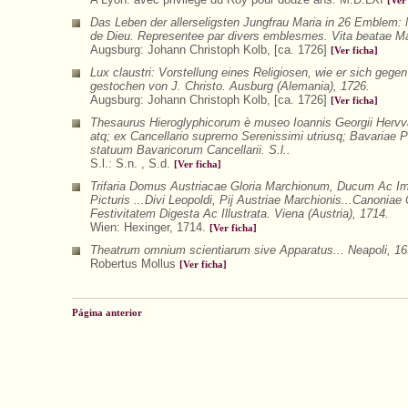
[Ver
Das Leben der allerseligsten Jungfrau Maria in 26 Emblem: M
de Dieu. Representee par divers emblesmes. Vita beatae Mar
Augsburg: Johann Christoph Kolb, [ca. 1726]
[Ver ficha]
Lux claustri: Vorstellung eines Religiosen, wie er sich gegen 
gestochen von J. Christo. Ausburg (Alemania), 1726.
Augsburg: Johann Christoph Kolb, [ca. 1726]
[Ver ficha]
Thesaurus Hieroglyphicorum è museo Ioannis Georgii Hervvar
atq; ex Cancellario supremo Serenissimi utriusq; Bavariae Pr
statuum Bavaricorum Cancellarii. S.l..
S.l.: S.n. , S.d.
[Ver ficha]
Trifaria Domus Austriacae Gloria Marchionum, Ducum Ac Im
Picturis ...Divi Leopoldi, Pij Austriae Marchionis...Canoni
Festivitatem Digesta Ac Illustrata. Viena (Austria), 1714.
Wien: Hexinger, 1714.
[Ver ficha]
Theatrum omnium scientiarum sive Apparatus... Neapoli, 16
Robertus Mollus
[Ver ficha]
Página anterior