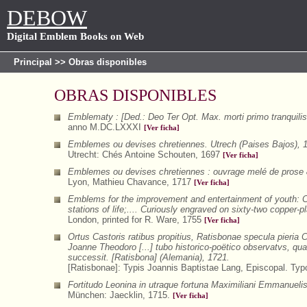
DEBOW
Digital Emblem Books on Web
Principal
>> Obras disponibles
OBRAS DISPONIBLES
Emblematy : [Ded.: Deo Ter Opt. Max. morti primo tranquil
anno M.DC.LXXXI
[Ver ficha]
Emblemes ou devises chretiennes. Utrech (Paises Bajos), 
Utrecht: Chés Antoine Schouten, 1697
[Ver ficha]
Emblemes ou devises chretiennes : ouvrage melé de prose & d
Lyon, Mathieu Chavance, 1717
[Ver ficha]
Emblems for the improvement and entertainment of youth: Con
stations of life;.... Curiously engraved on sixty-two copper-p
London, printed for R. Ware, 1755
[Ver ficha]
Ortus Castoris ratibus propitius, Ratisbonae specula pieria 
Joanne Theodoro [...] tubo historico-poëtico observatvs, qu
successit. [Ratisbona] (Alemania), 1721.
[Ratisbonae]: Typis Joannis Baptistae Lang, Episcopal. Typ
Fortitudo Leonina in utraque fortuna Maximiliani Emmanueli
München: Jaecklin, 1715.
[Ver ficha]