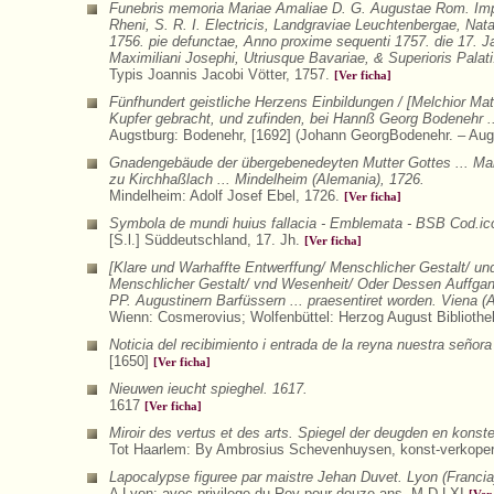
Funebris memoria Mariae Amaliae D. G. Augustae Rom. Impera
Rheni, S. R. I. Electricis, Landgraviae Leuchtenbergae, Na
1756. pie defunctae, Anno proxime sequenti 1757. die 17. Ja
Maximiliani Josephi, Utriusque Bavariae, & Superioris Palati
Typis Joannis Jacobi Vötter, 1757.
[Ver ficha]
Fünfhundert geistliche Herzens Einbildungen / [Melchior Ma
Kupfer gebracht, und zufinden, bei Hannß Georg Bodenehr ..
Augstburg: Bodenehr, [1692] (Johann GeorgBodenehr. – Aug
Gnadengebäude der übergebenedeyten Mutter Gottes ... Mari
zu Kirchhaßlach ... Mindelheim (Alemania), 1726.
Mindelheim: Adolf Josef Ebel, 1726.
[Ver ficha]
Symbola de mundi huius fallacia - Emblemata - BSB Cod.ico
[S.l.] Süddeutschland, 17. Jh.
[Ver ficha]
[Klare und Warhaffte Entwerffung/ Menschlicher Gestalt/ u
Menschlicher Gestalt/ vnd Wesenheit/ Oder Dessen Auffgang
PP. Augustinern Barfüssern ... praesentiret worden. Viena (A
Wienn: Cosmerovius; Wolfenbüttel: Herzog August Biblioth
Noticia del recibimiento i entrada de la reyna nuestra señor
[1650]
[Ver ficha]
Nieuwen ieucht spieghel. 1617.
1617
[Ver ficha]
Miroir des vertus et des arts. Spiegel der deugden en konst
Tot Haarlem: By Ambrosius Schevenhuysen, konst-verkoper i
Lapocalypse figuree par maistre Jehan Duvet. Lyon (Francia
A Lyon: avec privilege du Roy pour douze ans. M.D.LXI