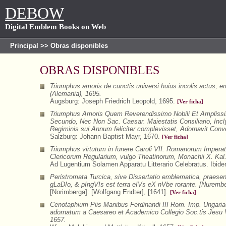
DEBOW
Digital Emblem Books on Web
Principal
>> Obras disponibles
OBRAS DISPONIBLES
Triumphus amoris de cunctis universi huius incolis actus, emb
(Alemania), 1695.
Augsburg: Joseph Friedrich Leopold, 1695.
[Ver ficha]
Triumphus Amoris Quem Reverendissimo Nobili Et Amplissi
Secundo, Nec Non Sac. Caesar. Maiestatis Consiliario, In
Regiminis sui Annum feliciter complevisset, Adornavit Conv
Salzburg: Johann Baptist Mayr, 1670.
[Ver ficha]
Triumphus virtutum in funere Caroli VII. Romanorum Impera
Clericorum Regularium, vulgo Theatinorum, Monachii X. Kal.
Ad Lugentium Solamen Apparatu Litterario Celebratus. Ibide
Peristromata Turcica, sive Dissertatio emblematica, praese
gLaDIo, & pIngVIs est terra eIVs eX nVbe rorante. [Nurembe
[Norimberga]: [Wolfgang Endter], [1641].
[Ver ficha]
Cenotaphium Piis Manibus Ferdinandi III Rom. Imp. Ungariae
adornatum a Caesareo et Academico Collegio Soc.tis Jesu V
1657.