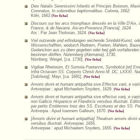
Dies Natalis Serenissimi Infantis et Principis Boiorum, Ma
Coronatus, In solennibus baptismalibus. Colonia, 1662.
Köln, 1662
[Ver ficha]
Discours sur les arcs triomphaux dressés en la Ville D’Aix, 
France, & de Navarre. Aix-en-Provence [Francia], 1624.
Aix : Par Jean Tholosan, 1624.
[Ver ficha]
Viel nutzende und erfindungen reichende Sinnbild-Kunst, od
Wissenschafften, wodurch Rednern, Poeten, Mahlern, Bauver
Gedancken aus zu üben gegeben oder beij gäh vorfallenden 
besinnen dörffen. Núremberg (Alemania), 1730.
Nürnberg: Weigel, [ca. 1730].
[Ver ficha]
Vigiliae Rhetorum, Et Somnia Poetarvm, Symbolicè [et] Embl
Infrà Octavam SS. Corporis Christi Anno M. DC. LXXXI. Nu
[Salzburg]: Mayr, [ca. 1681].
[Ver ficha]
Amoris divini et humani antipathia sive Effectus varii, e var
Antverpiae : apud Michaelem Snyders, 1629.
[Ver ficha]
Amoris divini et humani antipathia sive effectus varij, e va
non Gallicis Hispanicis et Flandricis versibus illustrati. Edi
par petits Emblemes tirez des SS. Escritures et des SS. Per
Antverpia : Apud Ioannem Galleum, 1670.
[Ver ficha]
[Amoris divini et humani antipathia] Theatrum amoris divini 
versibus illustrati. Antverpiae, 1655.
Antverpiae : apud Michaelem Snyders, 1655.
[Ver ficha]