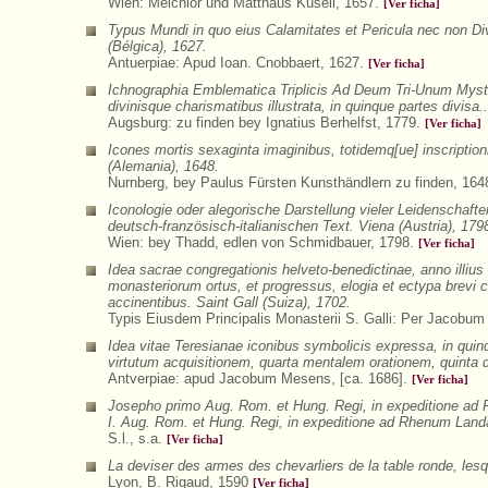
Wien: Melchior und Matthäus Küsell, 1657.
[Ver ficha]
Typus Mundi in quo eius Calamitates et Pericula nec non D
(Bélgica), 1627.
Antuerpiae: Apud Ioan. Cnobbaert, 1627.
[Ver ficha]
Ichnographia Emblematica Triplicis Ad Deum Tri-Unum Mystic
divinisque charismatibus illustrata, in quinque partes divisa
Augsburg: zu finden bey Ignatius Berhelfst, 1779.
[Ver ficha]
Icones mortis sexaginta imaginibus, totidemq[ue] inscriptioni
(Alemania), 1648.
Nurnberg, bey Paulus Fürsten Kunsthändlern zu finden, 164
Iconologie oder alegorische Darstellung vieler Leidenscha
deutsch-französisch-italianischen Text. Viena (Austria), 179
Wien: bey Thadd, edlen von Schmidbauer, 1798.
[Ver ficha]
Idea sacrae congregationis helveto-benedictinae, anno illiu
monasteriorum ortus, et progressus, elogia et ectypa brevi
accinentibus. Saint Gall (Suiza), 1702.
Typis Eiusdem Principalis Monasterii S. Galli: Per Jacobum
Idea vitae Teresianae iconibus symbolicis expressa, in quinq
virtutum acquisitionem, quarta mentalem orationem, quinta
Antverpiae: apud Jacobum Mesens, [ca. 1686].
[Ver ficha]
Josepho primo Aug. Rom. et Hung. Regi, in expeditione ad 
I. Aug. Rom. et Hung. Regi, in expeditione ad Rhenum Landa
S.l., s.a.
[Ver ficha]
La deviser des armes des chevarliers de la table ronde, les
Lyon, B. Rigaud, 1590
[Ver ficha]