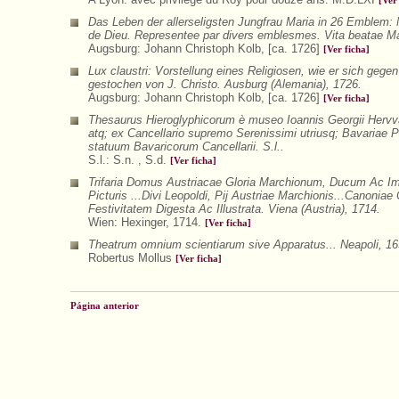
[Ver
Das Leben der allerseligsten Jungfrau Maria in 26 Emblem: M
de Dieu. Representee par divers emblesmes. Vita beatae Mar
Augsburg: Johann Christoph Kolb, [ca. 1726]
[Ver ficha]
Lux claustri: Vorstellung eines Religiosen, wie er sich gegen 
gestochen von J. Christo. Ausburg (Alemania), 1726.
Augsburg: Johann Christoph Kolb, [ca. 1726]
[Ver ficha]
Thesaurus Hieroglyphicorum è museo Ioannis Georgii Hervvar
atq; ex Cancellario supremo Serenissimi utriusq; Bavariae Pr
statuum Bavaricorum Cancellarii. S.l..
S.l.: S.n. , S.d.
[Ver ficha]
Trifaria Domus Austriacae Gloria Marchionum, Ducum Ac Im
Picturis ...Divi Leopoldi, Pij Austriae Marchionis...Canoni
Festivitatem Digesta Ac Illustrata. Viena (Austria), 1714.
Wien: Hexinger, 1714.
[Ver ficha]
Theatrum omnium scientiarum sive Apparatus... Neapoli, 16
Robertus Mollus
[Ver ficha]
Página anterior