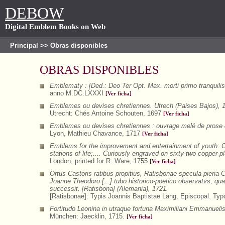
DEBOW
Digital Emblem Books on Web
Principal
>> Obras disponibles
OBRAS DISPONIBLES
Emblematy : [Ded.: Deo Ter Opt. Max. morti primo tranquil
anno M.DC.LXXXI
[Ver ficha]
Emblemes ou devises chretiennes. Utrech (Paises Bajos), 
Utrecht: Chés Antoine Schouten, 1697
[Ver ficha]
Emblemes ou devises chretiennes : ouvrage melé de prose & d
Lyon, Mathieu Chavance, 1717
[Ver ficha]
Emblems for the improvement and entertainment of youth: Con
stations of life;.... Curiously engraved on sixty-two copper-p
London, printed for R. Ware, 1755
[Ver ficha]
Ortus Castoris ratibus propitius, Ratisbonae specula pieria 
Joanne Theodoro [...] tubo historico-poëtico observatvs, qu
successit. [Ratisbona] (Alemania), 1721.
[Ratisbonae]: Typis Joannis Baptistae Lang, Episcopal. Typ
Fortitudo Leonina in utraque fortuna Maximiliani Emmanueli
München: Jaecklin, 1715.
[Ver ficha]