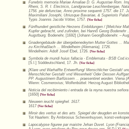
Funebris memoria Mariae Amaliae D. G. Augustae Rom. Impera
Rheni, S. R. I. Electricis, Landgraviae Leuchtenbergae, Na
1756. pie defunctae, Anno proxime sequenti 1757. die 17. Ja
Maximiliani Josephi, Utriusque Bavariae, & Superioris Palati
Typis Joannis Jacobi Vötter, 1757.
[Ver ficha]
Fünfhundert geistliche Herzens Einbildungen / [Melchior Ma
Kupfer gebracht, und zufinden, bei Hannß Georg Bodenehr ..
Augstburg: Bodenehr, [1692] (Johann GeorgBodenehr. – Aug
Gnadengebäude der übergebenedeyten Mutter Gottes ... Mari
zu Kirchhaßlach ... Mindelheim (Alemania), 1726.
Mindelheim: Adolf Josef Ebel, 1726.
[Ver ficha]
Symbola de mundi huius fallacia - Emblemata - BSB Cod.ico
[S.l.] Süddeutschland, 17. Jh.
[Ver ficha]
[Klare und Warhaffte Entwerffung/ Menschlicher Gestalt/ u
Menschlicher Gestalt/ vnd Wesenheit/ Oder Dessen Auffgang
PP. Augustinern Barfüssern ... praesentiret worden. Viena (A
Wienn: Cosmerovius; Wolfenbüttel: Herzog August Biblioth
Noticia del recibimiento i entrada de la reyna nuestra señor
[1650]
[Ver ficha]
Nieuwen ieucht spieghel. 1617.
1617
[Ver ficha]
Miroir des vertus et des arts. Spiegel der deugden en konst
Tot Haarlem: By Ambrosius Schevenhuysen, konst-verkoper i
Lapocalypse figuree par maistre Jehan Duvet. Lyon (Francia
A Lyon: avec privilege du Roy pour douze ans. M.D.LXI