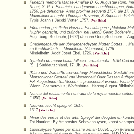
Funebris memoria Mariae Amaliae D. G. Augustae Rom. Impera
Rheni, S. R. I. Electricis, Landgraviae Leuchtenbergae, Na
1756. pie defunctae, Anno proxime sequenti 1757. die 17. Ja
Maximiliani Josephi, Utriusque Bavariae, & Superioris Palati
Typis Joannis Jacobi Vötter, 1757.
[Ver ficha]
Fünfhundert geistliche Herzens Einbildungen / [Melchior Ma
Kupfer gebracht, und zufinden, bei Hannß Georg Bodenehr ..
Augstburg: Bodenehr, [1692] (Johann GeorgBodenehr. – Aug
Gnadengebäude der übergebenedeyten Mutter Gottes ... Mari
zu Kirchhaßlach ... Mindelheim (Alemania), 1726.
Mindelheim: Adolf Josef Ebel, 1726.
[Ver ficha]
Symbola de mundi huius fallacia - Emblemata - BSB Cod.ico
[S.l.] Süddeutschland, 17. Jh.
[Ver ficha]
[Klare und Warhaffte Entwerffung/ Menschlicher Gestalt/ u
Menschlicher Gestalt/ vnd Wesenheit/ Oder Dessen Auffgang
PP. Augustinern Barfüssern ... praesentiret worden. Viena (A
Wienn: Cosmerovius; Wolfenbüttel: Herzog August Biblioth
Noticia del recibimiento i entrada de la reyna nuestra señor
[1650]
[Ver ficha]
Nieuwen ieucht spieghel. 1617.
1617
[Ver ficha]
Miroir des vertus et des arts. Spiegel der deugden en konst
Tot Haarlem: By Ambrosius Schevenhuysen, konst-verkoper i
Lapocalypse figuree par maistre Jehan Duvet. Lyon (Francia
A Lyon: avec privilege du Roy pour douze ans. M.D.LXI