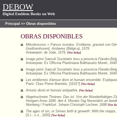
DEBOW
Digital Emblem Books on Web
Principal
>> Obras disponibles
OBRAS DISPONIBLES
Mikrokosmos = Parvus mundus. Embleme, graviert von Gèrar
Goidtsenhoven]. Amberes (Bélgica), 1579.
Antwerpen: de Jode, 1579.
[Ver ficha]
Imago primi Saeculi Societatis Iesu a provincia Flandro-Bel
Antuerpiae: Ex Officina Plantiniana Balthasaris Moreti, 164
Imago primi Saeculi Societatis Iesu a provincia Flandro-Bel
Antuerpiae: Ex Officina Plantiniana Balthasaris Moreti, 164
Les emblemes d'amour divin et humain ensemble. Expliquez p
Paris: Chez Pierre Mariette, [1631?]
[Ver ficha]
Amoris divini et humani antipathia.
[Ver ficha]
Abgetrocknete Thränen: Das ist: Von der Wunderthätigen Zä
Hungarn Anno 1696. den 4. Monats-Tag Novembris an beeden
Nürnberg / Frankfurt: Johann Christoph Lochner, 1698
[Ver fi
The ages of sin, or Sinnes birth & groweth: With the stepps, 
[S.l.: s.n., 1655]
[Ver ficha]