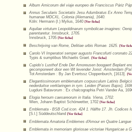
Album Amicorum del viaje europeo de Franciscus Páriz Páp
Annus Secularis Societatis Jesu Adumbratus Ex Anno Tempo
humanae MDCXL. Colonia (Alemania), 1640.
Köln: Hermann (I.) Mylius, 1640
[Ver ficha]
Aquilae virtutum Leopoldinarum symbolicae imagines: Oeni
parentaretur. Innsbruck, 1705.
Innsbruck, 1705
[Ver ficha]
Beschrijving van Rome, Delitiae urbis Romae. 1625.
[Ver fich
Carolo VI Imperatori semper augusto Francofurti coronato 22
Typis & sumptibus Michaelis Graet.
[Ver ficha]
Cupido’s Lusthof Ende Der Amoreusen boogaert Beplant end
gecomponeert door een Wt levender Jonst. Ámsterdam (Paí
Tot Amsterdam : By Jan Evertssz Cloppenburch, [1613].
[Ve
Elegantissimorum emblematum corpusculum Latinis Belgicis
nederduitse verklaringen in rym. Leiden (Paises Bajos), 169
Lugduni Batavorum : Ex chalcographia Petri Vander Aa, 16
Elogia heroum caesareorum in Italia. Viena, 1702.
Wien, Johann Baptist Schönwetter, 1702
[Ver ficha]
Emblemata - BSB Cod.icon. 424 1. Hälfte 17. Jh. Codices 
[S.l.] Süddeutschland
[Ver ficha]
Emblemata Amatoria Emblemes d'Amour en Quatre Langue a
Emblemata in memoriam gloriosae victoriae Hungaricae a Ger