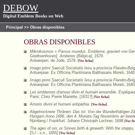
DEBOW
Digital Emblem Books on Web
Principal
>> Obras disponibles
OBRAS DISPONIBLES
Mikrokosmos = Parvus mundus. Embleme, graviert von Gèrar
Goidtsenhoven]. Amberes (Bélgica), 1579.
Antwerpen: de Jode, 1579.
[Ver ficha]
Imago primi Saeculi Societatis Iesu a provincia Flandro-Bel
Antuerpiae: Ex Officina Plantiniana Balthasaris Moreti, 164
Imago primi Saeculi Societatis Iesu a provincia Flandro-Bel
Antuerpiae: Ex Officina Plantiniana Balthasaris Moreti, 164
Les emblemes d'amour divin et humain ensemble. Expliquez p
Paris: Chez Pierre Mariette, [1631?]
[Ver ficha]
Amoris divini et humani antipathia.
[Ver ficha]
Abgetrocknete Thränen: Das ist: Von der Wunderthätigen Zä
Hungarn Anno 1696. den 4. Monats-Tag Novembris an beeden
Nürnberg / Frankfurt: Johann Christoph Lochner, 1698
[Ver fi
The ages of sin, or Sinnes birth & groweth: With the stepps, 
[S.l.: s.n., 1655]
[Ver ficha]