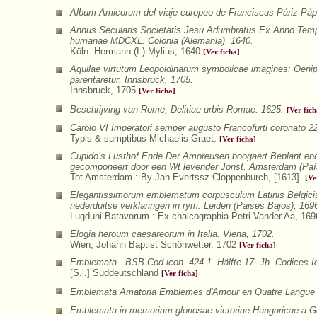
Album Amicorum del viaje europeo de Franciscus Páriz Páp
Annus Secularis Societatis Jesu Adumbratus Ex Anno Tempo
humanae MDCXL. Colonia (Alemania), 1640.
Köln: Hermann (I.) Mylius, 1640
[Ver ficha]
Aquilae virtutum Leopoldinarum symbolicae imagines: Oeni
parentaretur. Innsbruck, 1705.
Innsbruck, 1705
[Ver ficha]
Beschrijving van Rome, Delitiae urbis Romae. 1625.
[Ver fich
Carolo VI Imperatori semper augusto Francofurti coronato 22
Typis & sumptibus Michaelis Graet.
[Ver ficha]
Cupido’s Lusthof Ende Der Amoreusen boogaert Beplant end
gecomponeert door een Wt levender Jonst. Ámsterdam (Paí
Tot Amsterdam : By Jan Evertssz Cloppenburch, [1613].
[Ve
Elegantissimorum emblematum corpusculum Latinis Belgicis
nederduitse verklaringen in rym. Leiden (Paises Bajos), 169
Lugduni Batavorum : Ex chalcographia Petri Vander Aa, 16
Elogia heroum caesareorum in Italia. Viena, 1702.
Wien, Johann Baptist Schönwetter, 1702
[Ver ficha]
Emblemata - BSB Cod.icon. 424 1. Hälfte 17. Jh. Codices 
[S.l.] Süddeutschland
[Ver ficha]
Emblemata Amatoria Emblemes d'Amour en Quatre Langue a
Emblemata in memoriam gloriosae victoriae Hungaricae a Ger