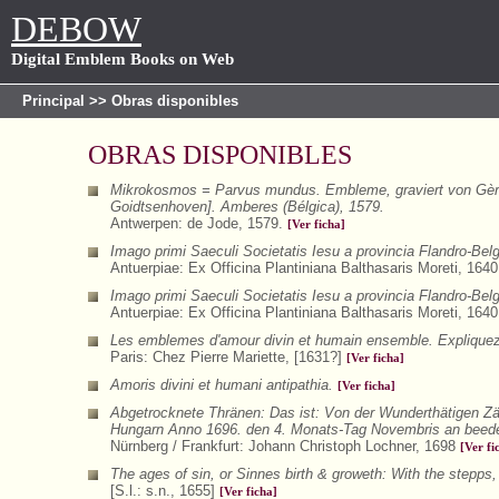
DEBOW
Digital Emblem Books on Web
Principal
>> Obras disponibles
OBRAS DISPONIBLES
Mikrokosmos = Parvus mundus. Embleme, graviert von Gèrar
Goidtsenhoven]. Amberes (Bélgica), 1579.
Antwerpen: de Jode, 1579.
[Ver ficha]
Imago primi Saeculi Societatis Iesu a provincia Flandro-Bel
Antuerpiae: Ex Officina Plantiniana Balthasaris Moreti, 164
Imago primi Saeculi Societatis Iesu a provincia Flandro-Bel
Antuerpiae: Ex Officina Plantiniana Balthasaris Moreti, 164
Les emblemes d'amour divin et humain ensemble. Expliquez p
Paris: Chez Pierre Mariette, [1631?]
[Ver ficha]
Amoris divini et humani antipathia.
[Ver ficha]
Abgetrocknete Thränen: Das ist: Von der Wunderthätigen Zä
Hungarn Anno 1696. den 4. Monats-Tag Novembris an beeden
Nürnberg / Frankfurt: Johann Christoph Lochner, 1698
[Ver fi
The ages of sin, or Sinnes birth & groweth: With the stepps, 
[S.l.: s.n., 1655]
[Ver ficha]