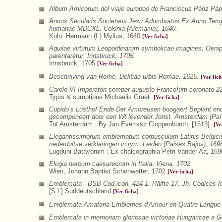
Album Amicorum del viaje europeo de Franciscus Páriz Páp
Annus Secularis Societatis Jesu Adumbratus Ex Anno Tempo
humanae MDCXL. Colonia (Alemania), 1640.
Köln: Hermann (I.) Mylius, 1640
[Ver ficha]
Aquilae virtutum Leopoldinarum symbolicae imagines: Oeni
parentaretur. Innsbruck, 1705.
Innsbruck, 1705
[Ver ficha]
Beschrijving van Rome, Delitiae urbis Romae. 1625.
[Ver fich
Carolo VI Imperatori semper augusto Francofurti coronato 22
Typis & sumptibus Michaelis Graet.
[Ver ficha]
Cupido’s Lusthof Ende Der Amoreusen boogaert Beplant end
gecomponeert door een Wt levender Jonst. Ámsterdam (Paí
Tot Amsterdam : By Jan Evertssz Cloppenburch, [1613].
[Ve
Elegantissimorum emblematum corpusculum Latinis Belgicis
nederduitse verklaringen in rym. Leiden (Paises Bajos), 169
Lugduni Batavorum : Ex chalcographia Petri Vander Aa, 16
Elogia heroum caesareorum in Italia. Viena, 1702.
Wien, Johann Baptist Schönwetter, 1702
[Ver ficha]
Emblemata - BSB Cod.icon. 424 1. Hälfte 17. Jh. Codices 
[S.l.] Süddeutschland
[Ver ficha]
Emblemata Amatoria Emblemes d'Amour en Quatre Langue a
Emblemata in memoriam gloriosae victoriae Hungaricae a Ger