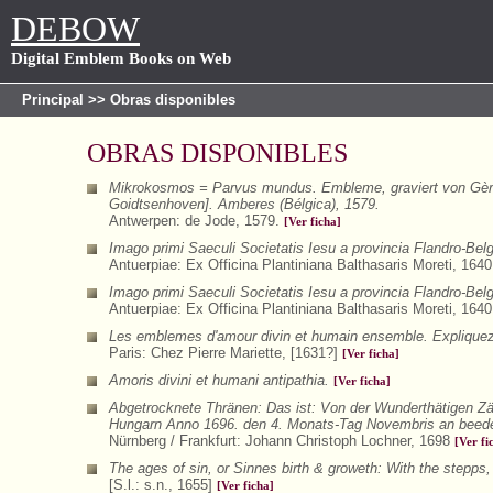
DEBOW
Digital Emblem Books on Web
Principal
>> Obras disponibles
OBRAS DISPONIBLES
Mikrokosmos = Parvus mundus. Embleme, graviert von Gèrar
Goidtsenhoven]. Amberes (Bélgica), 1579.
Antwerpen: de Jode, 1579.
[Ver ficha]
Imago primi Saeculi Societatis Iesu a provincia Flandro-Bel
Antuerpiae: Ex Officina Plantiniana Balthasaris Moreti, 164
Imago primi Saeculi Societatis Iesu a provincia Flandro-Bel
Antuerpiae: Ex Officina Plantiniana Balthasaris Moreti, 164
Les emblemes d'amour divin et humain ensemble. Expliquez p
Paris: Chez Pierre Mariette, [1631?]
[Ver ficha]
Amoris divini et humani antipathia.
[Ver ficha]
Abgetrocknete Thränen: Das ist: Von der Wunderthätigen Zä
Hungarn Anno 1696. den 4. Monats-Tag Novembris an beeden
Nürnberg / Frankfurt: Johann Christoph Lochner, 1698
[Ver fi
The ages of sin, or Sinnes birth & groweth: With the stepps, 
[S.l.: s.n., 1655]
[Ver ficha]