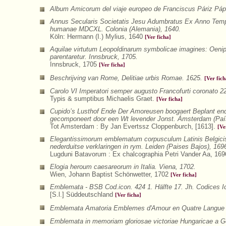
Album Amicorum del viaje europeo de Franciscus Páriz Páp
Annus Secularis Societatis Jesu Adumbratus Ex Anno Tempo
humanae MDCXL. Colonia (Alemania), 1640.
Köln: Hermann (I.) Mylius, 1640
[Ver ficha]
Aquilae virtutum Leopoldinarum symbolicae imagines: Oeni
parentaretur. Innsbruck, 1705.
Innsbruck, 1705
[Ver ficha]
Beschrijving van Rome, Delitiae urbis Romae. 1625.
[Ver fich
Carolo VI Imperatori semper augusto Francofurti coronato 22
Typis & sumptibus Michaelis Graet.
[Ver ficha]
Cupido’s Lusthof Ende Der Amoreusen boogaert Beplant end
gecomponeert door een Wt levender Jonst. Ámsterdam (Paí
Tot Amsterdam : By Jan Evertssz Cloppenburch, [1613].
[Ve
Elegantissimorum emblematum corpusculum Latinis Belgicis
nederduitse verklaringen in rym. Leiden (Paises Bajos), 169
Lugduni Batavorum : Ex chalcographia Petri Vander Aa, 16
Elogia heroum caesareorum in Italia. Viena, 1702.
Wien, Johann Baptist Schönwetter, 1702
[Ver ficha]
Emblemata - BSB Cod.icon. 424 1. Hälfte 17. Jh. Codices 
[S.l.] Süddeutschland
[Ver ficha]
Emblemata Amatoria Emblemes d'Amour en Quatre Langue a
Emblemata in memoriam gloriosae victoriae Hungaricae a Ger