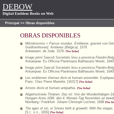
DEBOW
Digital Emblem Books on Web
Principal
>> Obras disponibles
OBRAS DISPONIBLES
Mikrokosmos = Parvus mundus. Embleme, graviert von Gèrar
Goidtsenhoven]. Amberes (Bélgica), 1579.
Antwerpen: de Jode, 1579.
[Ver ficha]
Imago primi Saeculi Societatis Iesu a provincia Flandro-Bel
Antuerpiae: Ex Officina Plantiniana Balthasaris Moreti, 164
Imago primi Saeculi Societatis Iesu a provincia Flandro-Bel
Antuerpiae: Ex Officina Plantiniana Balthasaris Moreti, 164
Les emblemes d'amour divin et humain ensemble. Expliquez p
Paris: Chez Pierre Mariette, [1631?]
[Ver ficha]
Amoris divini et humani antipathia.
[Ver ficha]
Abgetrocknete Thränen: Das ist: Von der Wunderthätigen Zä
Hungarn Anno 1696. den 4. Monats-Tag Novembris an beeden
Nürnberg / Frankfurt: Johann Christoph Lochner, 1698
[Ver fi
The ages of sin, or Sinnes birth & groweth: With the stepps, 
[S.l.: s.n., 1655]
[Ver ficha]