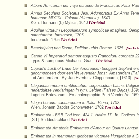
Album Amicorum del viaje europeo de Franciscus Páriz Páp
Annus Secularis Societatis Jesu Adumbratus Ex Anno Tempo
humanae MDCXL. Colonia (Alemania), 1640.
Köln: Hermann (I.) Mylius, 1640
[Ver ficha]
Aquilae virtutum Leopoldinarum symbolicae imagines: Oeni
parentaretur. Innsbruck, 1705.
Innsbruck, 1705
[Ver ficha]
Beschrijving van Rome, Delitiae urbis Romae. 1625.
[Ver fich
Carolo VI Imperatori semper augusto Francofurti coronato 22
Typis & sumptibus Michaelis Graet.
[Ver ficha]
Cupido’s Lusthof Ende Der Amoreusen boogaert Beplant end
gecomponeert door een Wt levender Jonst. Ámsterdam (Paí
Tot Amsterdam : By Jan Evertssz Cloppenburch, [1613].
[Ve
Elegantissimorum emblematum corpusculum Latinis Belgicis
nederduitse verklaringen in rym. Leiden (Paises Bajos), 169
Lugduni Batavorum : Ex chalcographia Petri Vander Aa, 16
Elogia heroum caesareorum in Italia. Viena, 1702.
Wien, Johann Baptist Schönwetter, 1702
[Ver ficha]
Emblemata - BSB Cod.icon. 424 1. Hälfte 17. Jh. Codices 
[S.l.] Süddeutschland
[Ver ficha]
Emblemata Amatoria Emblemes d'Amour en Quatre Langue a
Emblemata in memoriam gloriosae victoriae Hungaricae a Ger