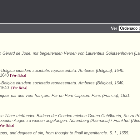
Ver
Gèrard de Jode, mit begleitenden Versen von Laurentius Goidtsenhoven [La
o-Belgica eiusdem societatis repraesentata. Amberes (Bélgica), 1640.
, 1640
[Ver ficha]
o-Belgica eiusdem societatis repraesentata. Amberes (Bélgica), 1640.
, 1640.
[Ver ficha]
uez par des vers françois. Par un Pere Capucin. Paris (Francia), 1631.
n Zäher-trieffenden Bildnus der Gnaden-reichen Gottes-Gebährerin, So zu Pö
eeden Augen zu weinen angefangen. Núremberg (Alemania) / Frankfurt (Alem
Ver ficha]
pps, and degrees of sin, from thought to finall impenitencie. S. l., 1655.