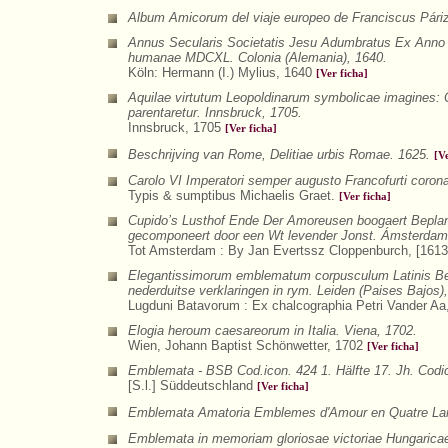
Album Amicorum del viaje europeo de Franciscus Pári
Annus Secularis Societatis Jesu Adumbratus Ex Anno 
humanae MDCXL. Colonia (Alemania), 1640.
Köln: Hermann (I.) Mylius, 1640
[Ver ficha]
Aquilae virtutum Leopoldinarum symbolicae imagines:
parentaretur. Innsbruck, 1705.
Innsbruck, 1705
[Ver ficha]
Beschrijving van Rome, Delitiae urbis Romae. 1625.
[V
Carolo VI Imperatori semper augusto Francofurti corona
Typis & sumptibus Michaelis Graet.
[Ver ficha]
Cupido’s Lusthof Ende Der Amoreusen boogaert Beplan
gecomponeert door een Wt levender Jonst. Ámsterdam 
Tot Amsterdam : By Jan Evertssz Cloppenburch, [1613
Elegantissimorum emblematum corpusculum Latinis Bel
nederduitse verklaringen in rym. Leiden (Paises Bajos)
Lugduni Batavorum : Ex chalcographia Petri Vander A
Elogia heroum caesareorum in Italia. Viena, 1702.
Wien, Johann Baptist Schönwetter, 1702
[Ver ficha]
Emblemata - BSB Cod.icon. 424 1. Hälfte 17. Jh. Codi
[S.l.] Süddeutschland
[Ver ficha]
Emblemata Amatoria Emblemes d'Amour en Quatre Lan
Emblemata in memoriam gloriosae victoriae Hungaricae 