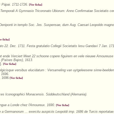
z Pápai. 1711-1726.
[Ver ficha]
Temporali A Gymnasio Tricoronato Ubiorum: Anno Confirmatae Societatis ce
 Oeniponti in templo Soc. Jes. Suspensae, dum Aug. Caesari Leopoldo magno
er ficha]
to 22. Dec. 1711. Festa gratulatio Collegii Societatis Iesu Gandavi 7 Jan. 17
t ende Verciert Meet 22 schoone copere figuirem en vele nieuwe Amoureuse
(Países Bajos), 1613.
].
[Ver ficha]
gicisque versibus elucidatum : Versameling van uytgeleesene sinne-beelden
, 1696.
a, 1696
[Ver ficha]
ces Iconographici Monacensis. Süddeutschland (Alemania).
gue a Londe chez l'Amoureux. 1690.
[Ver ficha]
a Germanorum ... exercitu auspiciis Leopoldi imp. 1686 de Turcis reportata