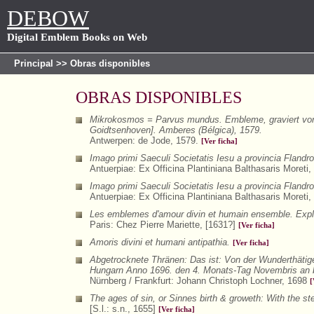
DEBOW
Digital Emblem Books on Web
Principal
>> Obras disponibles
OBRAS DISPONIBLES
Mikrokosmos = Parvus mundus. Embleme, graviert von 
Goidtsenhoven]. Amberes (Bélgica), 1579.
Antwerpen: de Jode, 1579.
[Ver ficha]
Imago primi Saeculi Societatis Iesu a provincia Flandr
Antuerpiae: Ex Officina Plantiniana Balthasaris Moreti
Imago primi Saeculi Societatis Iesu a provincia Flandr
Antuerpiae: Ex Officina Plantiniana Balthasaris Moreti
Les emblemes d'amour divin et humain ensemble. Expliq
Paris: Chez Pierre Mariette, [1631?]
[Ver ficha]
Amoris divini et humani antipathia.
[Ver ficha]
Abgetrocknete Thränen: Das ist: Von der Wunderthätige
Hungarn Anno 1696. den 4. Monats-Tag Novembris an b
Nürnberg / Frankfurt: Johann Christoph Lochner, 1698
[
The ages of sin, or Sinnes birth & groweth: With the ste
[S.l.: s.n., 1655]
[Ver ficha]