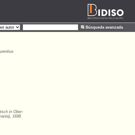
Búsqueda avanzada
urentius
tsch in Ober-
ania), 1698.