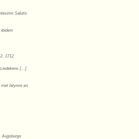
ntesimo Salutis
 ibidem
12. 1712.
 Liedekens […]
 met latynse en
e. Augsburgo