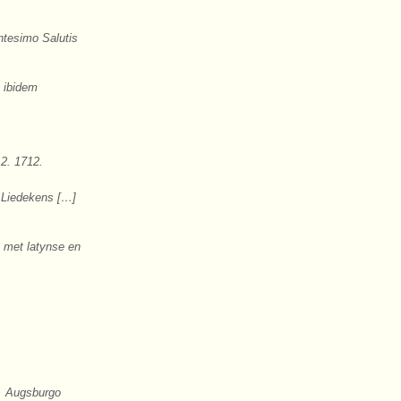
ntesimo Salutis
 ibidem
12. 1712.
 Liedekens […]
 met latynse en
e. Augsburgo