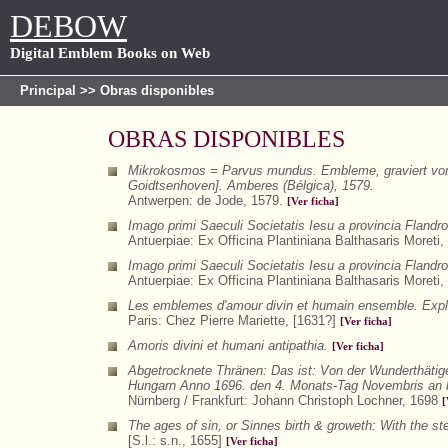
DEBOW
Digital Emblem Books on Web
Principal
>> Obras disponibles
OBRAS DISPONIBLES
Mikrokosmos = Parvus mundus. Embleme, graviert von 
Goidtsenhoven]. Amberes (Bélgica), 1579.
Antwerpen: de Jode, 1579.
[Ver ficha]
Imago primi Saeculi Societatis Iesu a provincia Flandr
Antuerpiae: Ex Officina Plantiniana Balthasaris Moreti
Imago primi Saeculi Societatis Iesu a provincia Flandr
Antuerpiae: Ex Officina Plantiniana Balthasaris Moreti
Les emblemes d'amour divin et humain ensemble. Expliq
Paris: Chez Pierre Mariette, [1631?]
[Ver ficha]
Amoris divini et humani antipathia.
[Ver ficha]
Abgetrocknete Thränen: Das ist: Von der Wunderthätige
Hungarn Anno 1696. den 4. Monats-Tag Novembris an b
Nürnberg / Frankfurt: Johann Christoph Lochner, 1698
[
The ages of sin, or Sinnes birth & groweth: With the ste
[S.l.: s.n., 1655]
[Ver ficha]