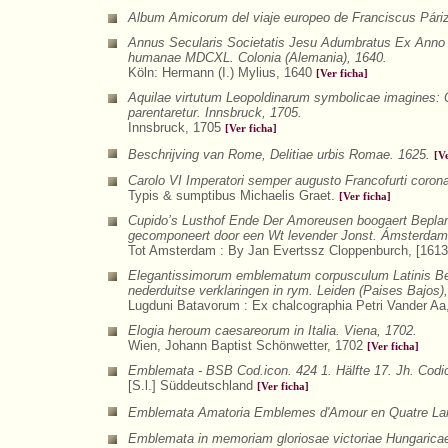
Album Amicorum del viaje europeo de Franciscus Pári
Annus Secularis Societatis Jesu Adumbratus Ex Anno 
humanae MDCXL. Colonia (Alemania), 1640.
Köln: Hermann (I.) Mylius, 1640
[Ver ficha]
Aquilae virtutum Leopoldinarum symbolicae imagines:
parentaretur. Innsbruck, 1705.
Innsbruck, 1705
[Ver ficha]
Beschrijving van Rome, Delitiae urbis Romae. 1625.
[V
Carolo VI Imperatori semper augusto Francofurti corona
Typis & sumptibus Michaelis Graet.
[Ver ficha]
Cupido’s Lusthof Ende Der Amoreusen boogaert Beplan
gecomponeert door een Wt levender Jonst. Ámsterdam 
Tot Amsterdam : By Jan Evertssz Cloppenburch, [1613
Elegantissimorum emblematum corpusculum Latinis Bel
nederduitse verklaringen in rym. Leiden (Paises Bajos)
Lugduni Batavorum : Ex chalcographia Petri Vander A
Elogia heroum caesareorum in Italia. Viena, 1702.
Wien, Johann Baptist Schönwetter, 1702
[Ver ficha]
Emblemata - BSB Cod.icon. 424 1. Hälfte 17. Jh. Codi
[S.l.] Süddeutschland
[Ver ficha]
Emblemata Amatoria Emblemes d'Amour en Quatre Lan
Emblemata in memoriam gloriosae victoriae Hungaricae 