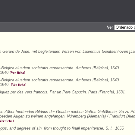
Ver
Gèrard de Jode, mit begleitenden Versen von Laurentius Goidtsenhoven [La
o-Belgica eiusdem societatis repraesentata. Amberes (Bélgica), 1640.
, 1640
[Ver ficha]
o-Belgica eiusdem societatis repraesentata. Amberes (Bélgica), 1640.
, 1640.
[Ver ficha]
uez par des vers françois. Par un Pere Capucin. Paris (Francia), 1631.
n Zäher-trieffenden Bildnus der Gnaden-reichen Gottes-Gebährerin, So zu Pö
eeden Augen zu weinen angefangen. Núremberg (Alemania) / Frankfurt (Alem
Ver ficha]
pps, and degrees of sin, from thought to finall impenitencie. S. l., 1655.