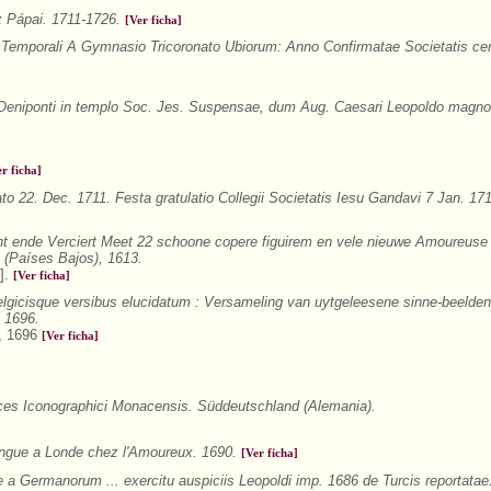
z Pápai. 1711-1726.
[Ver ficha]
Temporali A Gymnasio Tricoronato Ubiorum: Anno Confirmatae Societatis ce
 Oeniponti in templo Soc. Jes. Suspensae, dum Aug. Caesari Leopoldo magno
er ficha]
to 22. Dec. 1711. Festa gratulatio Collegii Societatis Iesu Gandavi 7 Jan. 17
t ende Verciert Meet 22 schoone copere figuirem en vele nieuwe Amoureuse
(Países Bajos), 1613.
].
[Ver ficha]
gicisque versibus elucidatum : Versameling van uytgeleesene sinne-beelden
, 1696.
a, 1696
[Ver ficha]
ces Iconographici Monacensis. Süddeutschland (Alemania).
gue a Londe chez l'Amoureux. 1690.
[Ver ficha]
a Germanorum ... exercitu auspiciis Leopoldi imp. 1686 de Turcis reportata