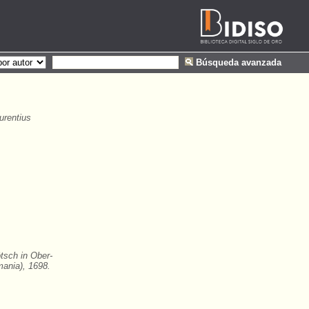
Búsqueda avanzada
urentius
tsch in Ober-
ania), 1698.