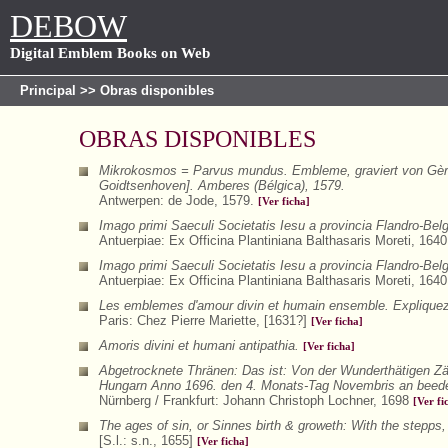
DEBOW
Digital Emblem Books on Web
Principal
>> Obras disponibles
OBRAS DISPONIBLES
Mikrokosmos = Parvus mundus. Embleme, graviert von Gèrar
Goidtsenhoven]. Amberes (Bélgica), 1579.
Antwerpen: de Jode, 1579.
[Ver ficha]
Imago primi Saeculi Societatis Iesu a provincia Flandro-Bel
Antuerpiae: Ex Officina Plantiniana Balthasaris Moreti, 164
Imago primi Saeculi Societatis Iesu a provincia Flandro-Bel
Antuerpiae: Ex Officina Plantiniana Balthasaris Moreti, 164
Les emblemes d'amour divin et humain ensemble. Expliquez p
Paris: Chez Pierre Mariette, [1631?]
[Ver ficha]
Amoris divini et humani antipathia.
[Ver ficha]
Abgetrocknete Thränen: Das ist: Von der Wunderthätigen Zä
Hungarn Anno 1696. den 4. Monats-Tag Novembris an beeden
Nürnberg / Frankfurt: Johann Christoph Lochner, 1698
[Ver fi
The ages of sin, or Sinnes birth & groweth: With the stepps, 
[S.l.: s.n., 1655]
[Ver ficha]