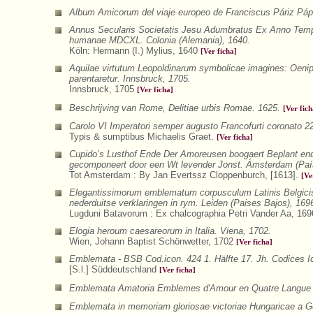
Album Amicorum del viaje europeo de Franciscus Páriz Páp
Annus Secularis Societatis Jesu Adumbratus Ex Anno Tempo
humanae MDCXL. Colonia (Alemania), 1640.
Köln: Hermann (I.) Mylius, 1640
[Ver ficha]
Aquilae virtutum Leopoldinarum symbolicae imagines: Oeni
parentaretur. Innsbruck, 1705.
Innsbruck, 1705
[Ver ficha]
Beschrijving van Rome, Delitiae urbis Romae. 1625.
[Ver fich
Carolo VI Imperatori semper augusto Francofurti coronato 22
Typis & sumptibus Michaelis Graet.
[Ver ficha]
Cupido’s Lusthof Ende Der Amoreusen boogaert Beplant end
gecomponeert door een Wt levender Jonst. Ámsterdam (Paí
Tot Amsterdam : By Jan Evertssz Cloppenburch, [1613].
[Ve
Elegantissimorum emblematum corpusculum Latinis Belgicis
nederduitse verklaringen in rym. Leiden (Paises Bajos), 169
Lugduni Batavorum : Ex chalcographia Petri Vander Aa, 16
Elogia heroum caesareorum in Italia. Viena, 1702.
Wien, Johann Baptist Schönwetter, 1702
[Ver ficha]
Emblemata - BSB Cod.icon. 424 1. Hälfte 17. Jh. Codices 
[S.l.] Süddeutschland
[Ver ficha]
Emblemata Amatoria Emblemes d'Amour en Quatre Langue a
Emblemata in memoriam gloriosae victoriae Hungaricae a Ger