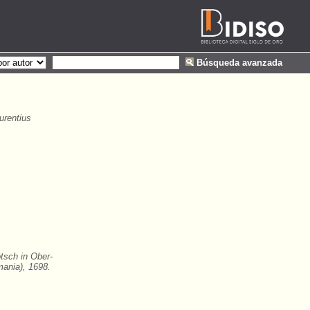
Búsqueda avanzada
urentius
tsch in Ober-
ania), 1698.