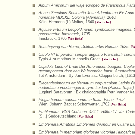
Album Amicorum del viaje europeo de Franciscus Pári
Annus Secularis Societatis Jesu Adumbratus Ex Anno 
humanae MDCXL. Colonia (Alemania), 1640.
Köln: Hermann (I.) Mylius, 1640
[Ver ficha]
Aquilae virtutum Leopoldinarum symbolicae imagines:
parentaretur. Innsbruck, 1705.
Innsbruck, 1705
[Ver ficha]
Beschrijving van Rome, Delitiae urbis Romae. 1625.
[V
Carolo VI Imperatori semper augusto Francofurti corona
Typis & sumptibus Michaelis Graet.
[Ver ficha]
Cupido’s Lusthof Ende Der Amoreusen boogaert Beplan
gecomponeert door een Wt levender Jonst. Ámsterdam 
Tot Amsterdam : By Jan Evertssz Cloppenburch, [1613
Elegantissimorum emblematum corpusculum Latinis Bel
nederduitse verklaringen in rym. Leiden (Paises Bajos)
Lugduni Batavorum : Ex chalcographia Petri Vander A
Elogia heroum caesareorum in Italia. Viena, 1702.
Wien, Johann Baptist Schönwetter, 1702
[Ver ficha]
Emblemata - BSB Cod.icon. 424 1. Hälfte 17. Jh. Codi
[S.l.] Süddeutschland
[Ver ficha]
Emblemata Amatoria Emblemes d'Amour en Quatre Lan
Emblemata in memoriam gloriosae victoriae Hungaricae 