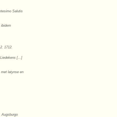
ntesimo Salutis
 ibidem
12. 1712.
 Liedekens […]
 met latynse en
e. Augsburgo