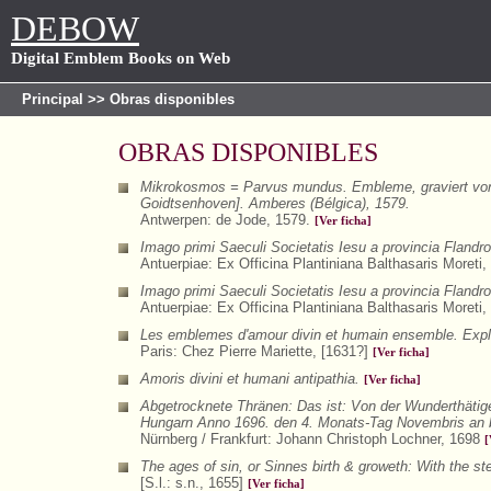
DEBOW
Digital Emblem Books on Web
Principal
>> Obras disponibles
OBRAS DISPONIBLES
Mikrokosmos = Parvus mundus. Embleme, graviert von 
Goidtsenhoven]. Amberes (Bélgica), 1579.
Antwerpen: de Jode, 1579.
[Ver ficha]
Imago primi Saeculi Societatis Iesu a provincia Flandr
Antuerpiae: Ex Officina Plantiniana Balthasaris Moreti
Imago primi Saeculi Societatis Iesu a provincia Flandr
Antuerpiae: Ex Officina Plantiniana Balthasaris Moreti
Les emblemes d'amour divin et humain ensemble. Expliq
Paris: Chez Pierre Mariette, [1631?]
[Ver ficha]
Amoris divini et humani antipathia.
[Ver ficha]
Abgetrocknete Thränen: Das ist: Von der Wunderthätige
Hungarn Anno 1696. den 4. Monats-Tag Novembris an b
Nürnberg / Frankfurt: Johann Christoph Lochner, 1698
[
The ages of sin, or Sinnes birth & groweth: With the ste
[S.l.: s.n., 1655]
[Ver ficha]