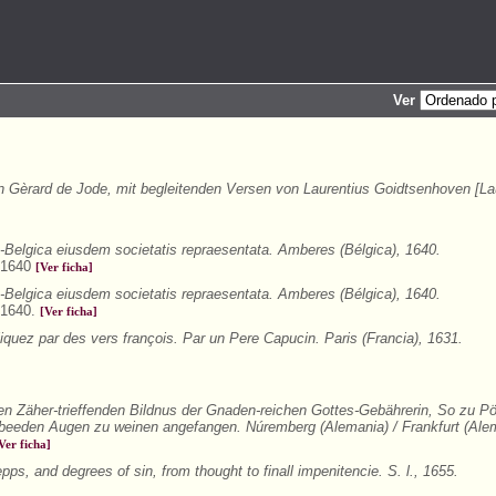
Ver
Gèrard de Jode, mit begleitenden Versen von Laurentius Goidtsenhoven [La
o-Belgica eiusdem societatis repraesentata. Amberes (Bélgica), 1640.
, 1640
[Ver ficha]
o-Belgica eiusdem societatis repraesentata. Amberes (Bélgica), 1640.
, 1640.
[Ver ficha]
uez par des vers françois. Par un Pere Capucin. Paris (Francia), 1631.
n Zäher-trieffenden Bildnus der Gnaden-reichen Gottes-Gebährerin, So zu Pö
eeden Augen zu weinen angefangen. Núremberg (Alemania) / Frankfurt (Alem
Ver ficha]
pps, and degrees of sin, from thought to finall impenitencie. S. l., 1655.