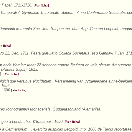
z Pápai. 1711-1726.
[Ver ficha]
Temporali A Gymnasio Tricoronato Ubiorum: Anno Confirmatae Societatis ce
 Oeniponti in templo Soc. Jes. Suspensae, dum Aug. Caesari Leopoldo magno
er ficha]
to 22. Dec. 1711. Festa gratulatio Collegii Societatis Iesu Gandavi 7 Jan. 17
t ende Verciert Meet 22 schoone copere figuirem en vele nieuwe Amoureuse
(Países Bajos), 1613.
].
[Ver ficha]
gicisque versibus elucidatum : Versameling van uytgeleesene sinne-beelden
, 1696.
a, 1696
[Ver ficha]
ces Iconographici Monacensis. Süddeutschland (Alemania).
gue a Londe chez l'Amoureux. 1690.
[Ver ficha]
a Germanorum ... exercitu auspiciis Leopoldi imp. 1686 de Turcis reportata