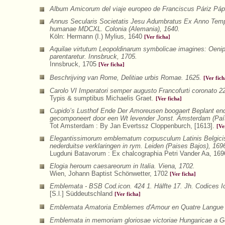
Album Amicorum del viaje europeo de Franciscus Páriz Páp
Annus Secularis Societatis Jesu Adumbratus Ex Anno Tempo
humanae MDCXL. Colonia (Alemania), 1640.
Köln: Hermann (I.) Mylius, 1640
[Ver ficha]
Aquilae virtutum Leopoldinarum symbolicae imagines: Oeni
parentaretur. Innsbruck, 1705.
Innsbruck, 1705
[Ver ficha]
Beschrijving van Rome, Delitiae urbis Romae. 1625.
[Ver fich
Carolo VI Imperatori semper augusto Francofurti coronato 22
Typis & sumptibus Michaelis Graet.
[Ver ficha]
Cupido’s Lusthof Ende Der Amoreusen boogaert Beplant end
gecomponeert door een Wt levender Jonst. Ámsterdam (Paí
Tot Amsterdam : By Jan Evertssz Cloppenburch, [1613].
[Ve
Elegantissimorum emblematum corpusculum Latinis Belgicis
nederduitse verklaringen in rym. Leiden (Paises Bajos), 169
Lugduni Batavorum : Ex chalcographia Petri Vander Aa, 16
Elogia heroum caesareorum in Italia. Viena, 1702.
Wien, Johann Baptist Schönwetter, 1702
[Ver ficha]
Emblemata - BSB Cod.icon. 424 1. Hälfte 17. Jh. Codices 
[S.l.] Süddeutschland
[Ver ficha]
Emblemata Amatoria Emblemes d'Amour en Quatre Langue a
Emblemata in memoriam gloriosae victoriae Hungaricae a Ger