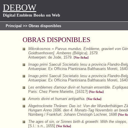
DEBOW
Digital Emblem Books on Web
Principal
>> Obras disponibles
OBRAS DISPONIBLES
Mikrokosmos = Parvus mundus. Embleme, graviert von Gèrar
Goidtsenhoven]. Amberes (Bélgica), 1579.
Antwerpen: de Jode, 1579.
[Ver ficha]
Imago primi Saeculi Societatis Iesu a provincia Flandro-Bel
Antuerpiae: Ex Officina Plantiniana Balthasaris Moreti, 164
Imago primi Saeculi Societatis Iesu a provincia Flandro-Bel
Antuerpiae: Ex Officina Plantiniana Balthasaris Moreti, 164
Les emblemes d'amour divin et humain ensemble. Expliquez p
Paris: Chez Pierre Mariette, [1631?]
[Ver ficha]
Amoris divini et humani antipathia.
[Ver ficha]
Abgetrocknete Thränen: Das ist: Von der Wunderthätigen Zä
Hungarn Anno 1696. den 4. Monats-Tag Novembris an beeden
Nürnberg / Frankfurt: Johann Christoph Lochner, 1698
[Ver fi
The ages of sin, or Sinnes birth & groweth: With the stepps, 
[S.l.: s.n., 1655]
[Ver ficha]