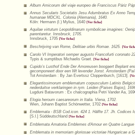
Album Amicorum del viaje europeo de Franciscus Páriz Páp
Annus Secularis Societatis Jesu Adumbratus Ex Anno Tempo
humanae MDCXL. Colonia (Alemania), 1640.
Köln: Hermann (I.) Mylius, 1640
[Ver ficha]
Aquilae virtutum Leopoldinarum symbolicae imagines: Oeni
parentaretur. Innsbruck, 1705.
Innsbruck, 1705
[Ver ficha]
Beschrijving van Rome, Delitiae urbis Romae. 1625.
[Ver fich
Carolo VI Imperatori semper augusto Francofurti coronato 22
Typis & sumptibus Michaelis Graet.
[Ver ficha]
Cupido’s Lusthof Ende Der Amoreusen boogaert Beplant end
gecomponeert door een Wt levender Jonst. Ámsterdam (Paí
Tot Amsterdam : By Jan Evertssz Cloppenburch, [1613].
[Ve
Elegantissimorum emblematum corpusculum Latinis Belgicis
nederduitse verklaringen in rym. Leiden (Paises Bajos), 169
Lugduni Batavorum : Ex chalcographia Petri Vander Aa, 16
Elogia heroum caesareorum in Italia. Viena, 1702.
Wien, Johann Baptist Schönwetter, 1702
[Ver ficha]
Emblemata - BSB Cod.icon. 424 1. Hälfte 17. Jh. Codices 
[S.l.] Süddeutschland
[Ver ficha]
Emblemata Amatoria Emblemes d'Amour en Quatre Langue a
Emblemata in memoriam gloriosae victoriae Hungaricae a Ger