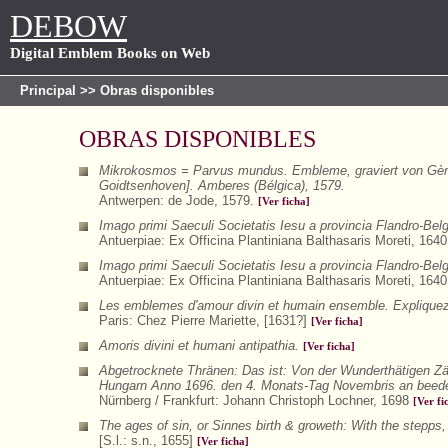
DEBOW
Digital Emblem Books on Web
Principal
>> Obras disponibles
OBRAS DISPONIBLES
Mikrokosmos = Parvus mundus. Embleme, graviert von Gèrar
Goidtsenhoven]. Amberes (Bélgica), 1579.
Antwerpen: de Jode, 1579.
[Ver ficha]
Imago primi Saeculi Societatis Iesu a provincia Flandro-Bel
Antuerpiae: Ex Officina Plantiniana Balthasaris Moreti, 164
Imago primi Saeculi Societatis Iesu a provincia Flandro-Bel
Antuerpiae: Ex Officina Plantiniana Balthasaris Moreti, 164
Les emblemes d'amour divin et humain ensemble. Expliquez p
Paris: Chez Pierre Mariette, [1631?]
[Ver ficha]
Amoris divini et humani antipathia.
[Ver ficha]
Abgetrocknete Thränen: Das ist: Von der Wunderthätigen Zä
Hungarn Anno 1696. den 4. Monats-Tag Novembris an beeden
Nürnberg / Frankfurt: Johann Christoph Lochner, 1698
[Ver fi
The ages of sin, or Sinnes birth & groweth: With the stepps, 
[S.l.: s.n., 1655]
[Ver ficha]