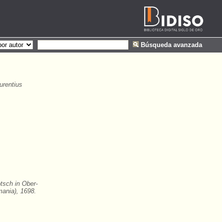
Búsqueda avanzada
urentius
tsch in Ober-
ania), 1698.