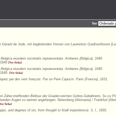
Ver
Gèrard de Jode, mit begleitenden Versen von Laurentius Goidtsenhoven [La
o-Belgica eiusdem societatis repraesentata. Amberes (Bélgica), 1640.
, 1640
[Ver ficha]
o-Belgica eiusdem societatis repraesentata. Amberes (Bélgica), 1640.
, 1640.
[Ver ficha]
uez par des vers françois. Par un Pere Capucin. Paris (Francia), 1631.
n Zäher-trieffenden Bildnus der Gnaden-reichen Gottes-Gebährerin, So zu Pö
eeden Augen zu weinen angefangen. Núremberg (Alemania) / Frankfurt (Alem
Ver ficha]
pps, and degrees of sin, from thought to finall impenitencie. S. l., 1655.