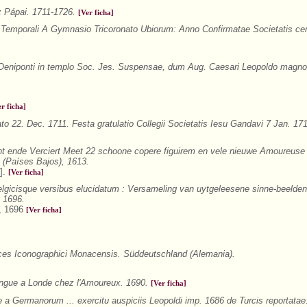
z Pápai. 1711-1726.
[Ver ficha]
Temporali A Gymnasio Tricoronato Ubiorum: Anno Confirmatae Societatis ce
 Oeniponti in templo Soc. Jes. Suspensae, dum Aug. Caesari Leopoldo magno
er ficha]
to 22. Dec. 1711. Festa gratulatio Collegii Societatis Iesu Gandavi 7 Jan. 17
t ende Verciert Meet 22 schoone copere figuirem en vele nieuwe Amoureuse
(Países Bajos), 1613.
].
[Ver ficha]
gicisque versibus elucidatum : Versameling van uytgeleesene sinne-beelden
, 1696.
a, 1696
[Ver ficha]
ces Iconographici Monacensis. Süddeutschland (Alemania).
gue a Londe chez l'Amoureux. 1690.
[Ver ficha]
a Germanorum ... exercitu auspiciis Leopoldi imp. 1686 de Turcis reportata