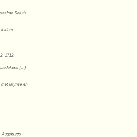
ntesimo Salutis
 ibidem
12. 1712.
 Liedekens […]
 met latynse en
e. Augsburgo