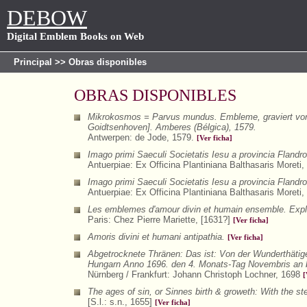
DEBOW
Digital Emblem Books on Web
Principal
>> Obras disponibles
OBRAS DISPONIBLES
Mikrokosmos = Parvus mundus. Embleme, graviert von 
Goidtsenhoven]. Amberes (Bélgica), 1579.
Antwerpen: de Jode, 1579.
[Ver ficha]
Imago primi Saeculi Societatis Iesu a provincia Flandr
Antuerpiae: Ex Officina Plantiniana Balthasaris Moreti
Imago primi Saeculi Societatis Iesu a provincia Flandr
Antuerpiae: Ex Officina Plantiniana Balthasaris Moreti
Les emblemes d'amour divin et humain ensemble. Expliq
Paris: Chez Pierre Mariette, [1631?]
[Ver ficha]
Amoris divini et humani antipathia.
[Ver ficha]
Abgetrocknete Thränen: Das ist: Von der Wunderthätige
Hungarn Anno 1696. den 4. Monats-Tag Novembris an b
Nürnberg / Frankfurt: Johann Christoph Lochner, 1698
[
The ages of sin, or Sinnes birth & groweth: With the ste
[S.l.: s.n., 1655]
[Ver ficha]