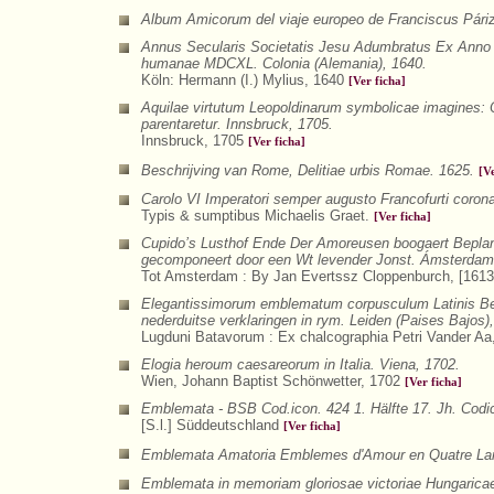
Album Amicorum del viaje europeo de Franciscus Pári
Annus Secularis Societatis Jesu Adumbratus Ex Anno 
humanae MDCXL. Colonia (Alemania), 1640.
Köln: Hermann (I.) Mylius, 1640
[Ver ficha]
Aquilae virtutum Leopoldinarum symbolicae imagines:
parentaretur. Innsbruck, 1705.
Innsbruck, 1705
[Ver ficha]
Beschrijving van Rome, Delitiae urbis Romae. 1625.
[V
Carolo VI Imperatori semper augusto Francofurti corona
Typis & sumptibus Michaelis Graet.
[Ver ficha]
Cupido’s Lusthof Ende Der Amoreusen boogaert Beplan
gecomponeert door een Wt levender Jonst. Ámsterdam 
Tot Amsterdam : By Jan Evertssz Cloppenburch, [1613
Elegantissimorum emblematum corpusculum Latinis Bel
nederduitse verklaringen in rym. Leiden (Paises Bajos)
Lugduni Batavorum : Ex chalcographia Petri Vander A
Elogia heroum caesareorum in Italia. Viena, 1702.
Wien, Johann Baptist Schönwetter, 1702
[Ver ficha]
Emblemata - BSB Cod.icon. 424 1. Hälfte 17. Jh. Codi
[S.l.] Süddeutschland
[Ver ficha]
Emblemata Amatoria Emblemes d'Amour en Quatre Lan
Emblemata in memoriam gloriosae victoriae Hungaricae 