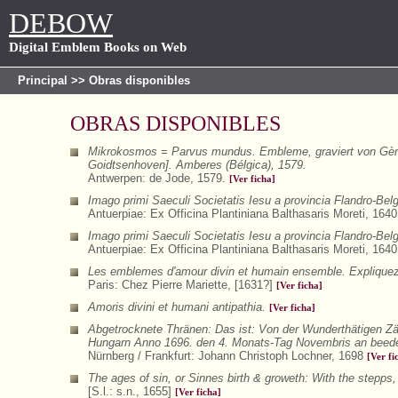
DEBOW
Digital Emblem Books on Web
Principal
>> Obras disponibles
OBRAS DISPONIBLES
Mikrokosmos = Parvus mundus. Embleme, graviert von Gèrar
Goidtsenhoven]. Amberes (Bélgica), 1579.
Antwerpen: de Jode, 1579.
[Ver ficha]
Imago primi Saeculi Societatis Iesu a provincia Flandro-Bel
Antuerpiae: Ex Officina Plantiniana Balthasaris Moreti, 164
Imago primi Saeculi Societatis Iesu a provincia Flandro-Bel
Antuerpiae: Ex Officina Plantiniana Balthasaris Moreti, 164
Les emblemes d'amour divin et humain ensemble. Expliquez p
Paris: Chez Pierre Mariette, [1631?]
[Ver ficha]
Amoris divini et humani antipathia.
[Ver ficha]
Abgetrocknete Thränen: Das ist: Von der Wunderthätigen Zä
Hungarn Anno 1696. den 4. Monats-Tag Novembris an beeden
Nürnberg / Frankfurt: Johann Christoph Lochner, 1698
[Ver fi
The ages of sin, or Sinnes birth & groweth: With the stepps, 
[S.l.: s.n., 1655]
[Ver ficha]