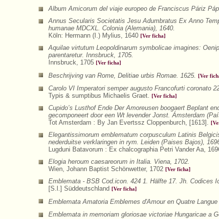
Album Amicorum del viaje europeo de Franciscus Páriz Páp
Annus Secularis Societatis Jesu Adumbratus Ex Anno Tempo
humanae MDCXL. Colonia (Alemania), 1640.
Köln: Hermann (I.) Mylius, 1640
[Ver ficha]
Aquilae virtutum Leopoldinarum symbolicae imagines: Oeni
parentaretur. Innsbruck, 1705.
Innsbruck, 1705
[Ver ficha]
Beschrijving van Rome, Delitiae urbis Romae. 1625.
[Ver fich
Carolo VI Imperatori semper augusto Francofurti coronato 22
Typis & sumptibus Michaelis Graet.
[Ver ficha]
Cupido’s Lusthof Ende Der Amoreusen boogaert Beplant end
gecomponeert door een Wt levender Jonst. Ámsterdam (Paí
Tot Amsterdam : By Jan Evertssz Cloppenburch, [1613].
[Ve
Elegantissimorum emblematum corpusculum Latinis Belgicis
nederduitse verklaringen in rym. Leiden (Paises Bajos), 169
Lugduni Batavorum : Ex chalcographia Petri Vander Aa, 16
Elogia heroum caesareorum in Italia. Viena, 1702.
Wien, Johann Baptist Schönwetter, 1702
[Ver ficha]
Emblemata - BSB Cod.icon. 424 1. Hälfte 17. Jh. Codices 
[S.l.] Süddeutschland
[Ver ficha]
Emblemata Amatoria Emblemes d'Amour en Quatre Langue a
Emblemata in memoriam gloriosae victoriae Hungaricae a Ger