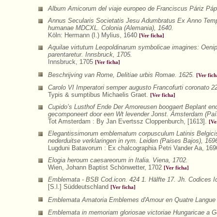
Album Amicorum del viaje europeo de Franciscus Páriz Páp
Annus Secularis Societatis Jesu Adumbratus Ex Anno Tempo
humanae MDCXL. Colonia (Alemania), 1640.
Köln: Hermann (I.) Mylius, 1640
[Ver ficha]
Aquilae virtutum Leopoldinarum symbolicae imagines: Oeni
parentaretur. Innsbruck, 1705.
Innsbruck, 1705
[Ver ficha]
Beschrijving van Rome, Delitiae urbis Romae. 1625.
[Ver fich
Carolo VI Imperatori semper augusto Francofurti coronato 22
Typis & sumptibus Michaelis Graet.
[Ver ficha]
Cupido’s Lusthof Ende Der Amoreusen boogaert Beplant end
gecomponeert door een Wt levender Jonst. Ámsterdam (Paí
Tot Amsterdam : By Jan Evertssz Cloppenburch, [1613].
[Ve
Elegantissimorum emblematum corpusculum Latinis Belgicis
nederduitse verklaringen in rym. Leiden (Paises Bajos), 169
Lugduni Batavorum : Ex chalcographia Petri Vander Aa, 16
Elogia heroum caesareorum in Italia. Viena, 1702.
Wien, Johann Baptist Schönwetter, 1702
[Ver ficha]
Emblemata - BSB Cod.icon. 424 1. Hälfte 17. Jh. Codices 
[S.l.] Süddeutschland
[Ver ficha]
Emblemata Amatoria Emblemes d'Amour en Quatre Langue a
Emblemata in memoriam gloriosae victoriae Hungaricae a Ger