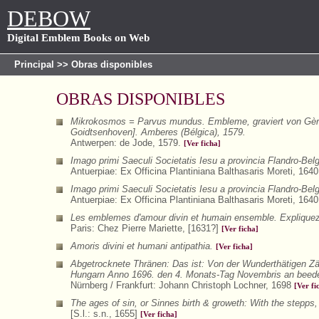
DEBOW
Digital Emblem Books on Web
Principal
>> Obras disponibles
OBRAS DISPONIBLES
Mikrokosmos = Parvus mundus. Embleme, graviert von Gèrar
Goidtsenhoven]. Amberes (Bélgica), 1579.
Antwerpen: de Jode, 1579.
[Ver ficha]
Imago primi Saeculi Societatis Iesu a provincia Flandro-Bel
Antuerpiae: Ex Officina Plantiniana Balthasaris Moreti, 164
Imago primi Saeculi Societatis Iesu a provincia Flandro-Bel
Antuerpiae: Ex Officina Plantiniana Balthasaris Moreti, 164
Les emblemes d'amour divin et humain ensemble. Expliquez p
Paris: Chez Pierre Mariette, [1631?]
[Ver ficha]
Amoris divini et humani antipathia.
[Ver ficha]
Abgetrocknete Thränen: Das ist: Von der Wunderthätigen Zä
Hungarn Anno 1696. den 4. Monats-Tag Novembris an beeden
Nürnberg / Frankfurt: Johann Christoph Lochner, 1698
[Ver fi
The ages of sin, or Sinnes birth & groweth: With the stepps, 
[S.l.: s.n., 1655]
[Ver ficha]